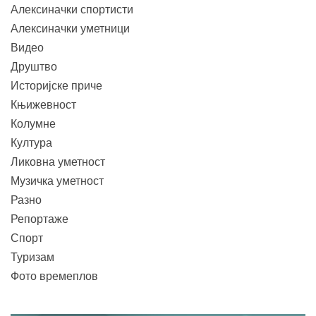
Алексиначки спортисти
Алексиначки уметници
Видео
Друштво
Историјске приче
Књижевност
Колумне
Култура
Ликовна уметност
Музичка уметност
Разно
Репортаже
Спорт
Туризам
Фото времеплов