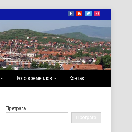
И
ОНИКА, ЗАБАВА…
Фото времеплов
Контакт
Претрага
Претрага