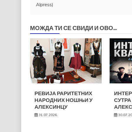
чланка
Alpress)
МОЖДА ТИ СЕ СВИДИ И ОВО...
РЕВИЈА РАРИТЕТНИХ
ИНТЕР
НАРОДНИХ НОШЊИ У
СУТРА
АЛЕКСИНЦУ
АЛЕК
31.07.2026.
30.07.2