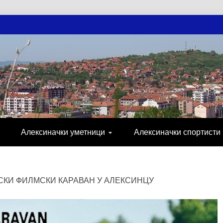
АЧКЕ НОВОСТ
МИЈА, СПОРТ, ПОСЛОВНИ ИМЕНИК, ХР
Алексиначки уметници
Алексиначки спортисти
СКИ ФИЛМСКИ КАРАВАН У АЛЕКСИНЦУ