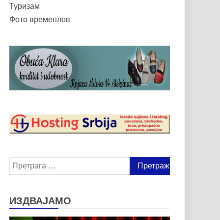
Туризам
Фото времеплов
Претрага
за:
ИЗДВАЈАМО