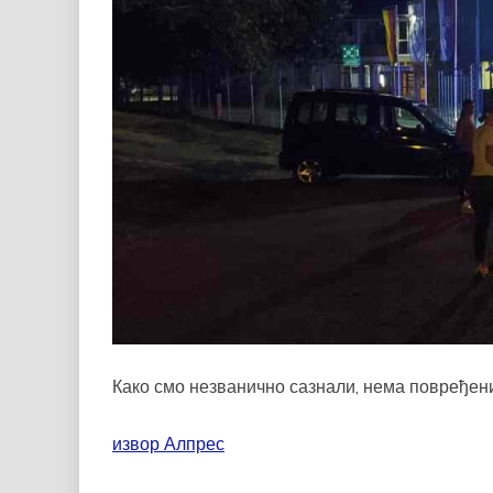
Како смо незванично сазнали, нема повређених
извор Алпрес