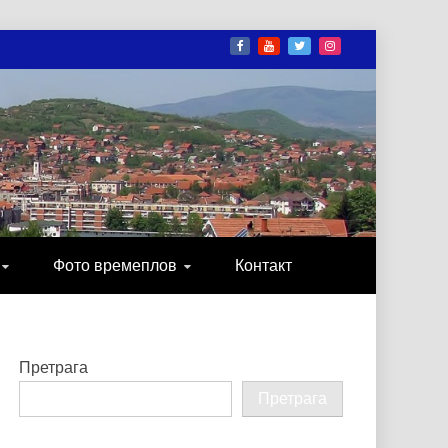
И
ОНИКА, ЗАБАВА…
Фото времеплов
Контакт
Претрага
Претрага