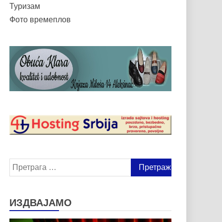
Туризам
Фото времеплов
Претрага
за:
ИЗДВАЈАМО