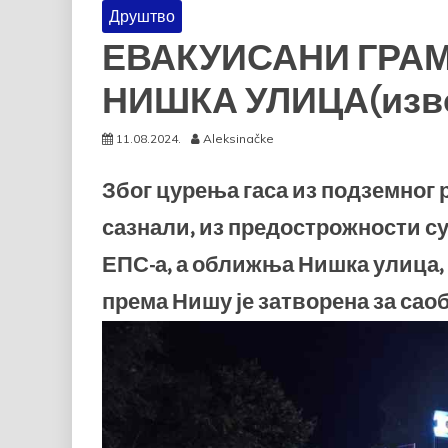
Друштво
ЕВАКУИСАНИ ГРАМ
НИШКА УЛИЦА(изво
11.08.2024.
Aleksinačke
Због цурења гаса из подземног 
сазнали, из предострожности с
ЕПС-а, а оближња Нишка улица, 
према Нишу је затворена за саоб