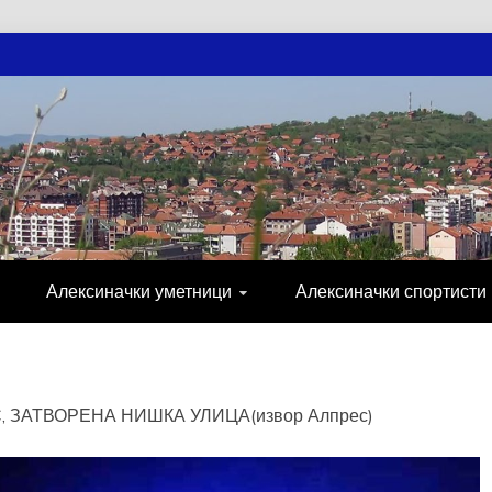
АЧКЕ НОВОСТ
МИЈА, СПОРТ, ПОСЛОВНИ ИМЕНИК, ХР
Алексиначки уметници
Алексиначки спортисти
 ЗАТВОРЕНА НИШКА УЛИЦА(извор Алпрес)