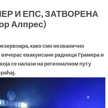
ЕР И ЕПС, ЗАТВОРЕНА
р Алпрес)
резервоара, како смо незванично
у вечерас евакуисани радници Грамера и
која се налази на регионалном путу
раћај.