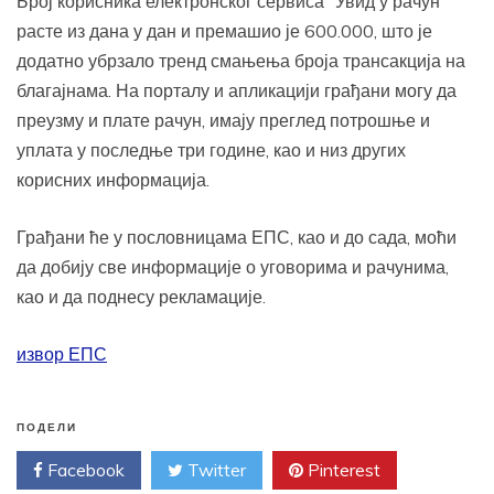
Број корисника електронског сервиса “Увид у рачун“
расте из дана у дан и премашио је 600.000, што је
додатно убрзало тренд смањења броја трансакција на
благајнама. На порталу и апликацији грађани могу да
преузму и плате рачун, имају преглед потрошње и
уплата у последње три године, као и низ других
корисних информација.
Грађани ће у пословницама ЕПС, као и до сада, моћи
да добију све информације о уговорима и рачунима,
као и да поднесу рекламације.
извор ЕПС
ПОДЕЛИ
Facebook
Twitter
Pinterest