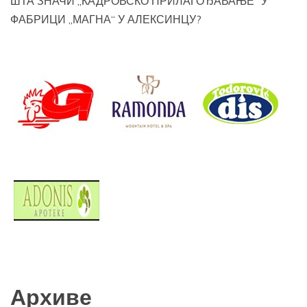
ШТА ЗНАЧИ „КАДРОВСКО ПРИЛАГОЂАВАЊЕ“ У
ФАБРИЦИ „МАГНА“ У АЛЕКСИНЦУ?
Архиве