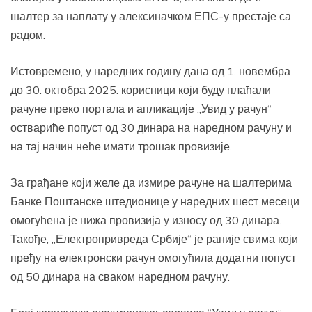
шалтер за наплату у алексиначком ЕПС-у престаје са
радом.
Истовремено, у наредних годину дана од 1. новембра
до 30. октобра 2025. корисници који буду плаћали
рачуне преко портала и апликације „Увид у рачун“
оствариће попуст од 30 динара на наредном рачуну и
на тај начин неће имати трошак провизије.
За грађане који желе да измире рачуне на шалтерима
Банке Поштанске штедионице у наредних шест месеци
омогућена је нижа провизија у износу од 30 динара.
Такође, „Електропривреда Србије“ је раније свима који
пређу на електронски рачун омогућила додатни попуст
од 50 динара на сваком наредном рачуну.