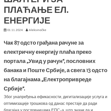
ПЛАЋАЊЕ ЕЛ.
ЕНЕРГИЈЕ
01.11.2024.
Aleksinačke
Чак 87 одсто грађана рачуне за
електричну енергију плаћа преко
портала „Увид у рачун“, пословних
банака и Поште Србије, а свега 13 одсто
на благајнама „Електропривреде
Србије“.
Због унапређења ефикасности, дигитализације услуга и
оптимизације трошкова од данас престаје да ради
благајна у пословницама ЕПС-а, што значи да и