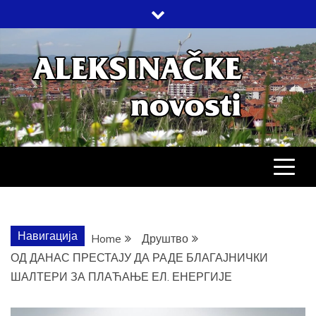
Skip
to
content
АЛЕКСИНАЧ
ДРУШТВО, КУЛТУРА, ЕКОНОМИЈА,
СПОРТ, ПОСЛОВНИ ИМЕНИК,
ХРОНИКА, ЗАБАВА…
НОВОСТИ
Навигација
Home
Друштво
ОД ДАНАС ПРЕСТАЈУ ДА РАДЕ БЛАГАЈНИЧКИ
ШАЛТЕРИ ЗА ПЛАЋАЊЕ ЕЛ. ЕНЕРГИЈЕ