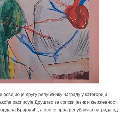
 освојио је другу републичку награду у категорији
акође расписује Друштво за српски језик и књижевност.
Гордана Брајовић“, а ово је прва републичка награда од