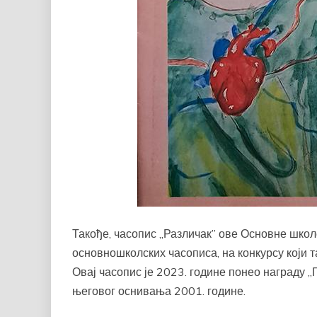
Такође, часопис „Различак” ове Основне школе
основношколских часописа, на конкурсу који т
Овај часопис је 2023. године понео награду „
његовог оснивања 2001. године.