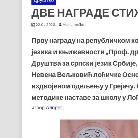
Друштво
ДВЕ НАГРАДЕ СТИ
22.01.2026.
Aleksinačke
Прву награду на републичком ко
језика и књижевности „Проф. др
Друштва за српски језик Србије,
Невена Вељковић лоћичке Осно
издвојеном одељењу у Грејачу. 
методике наставе за школу у Ло
извор
Алпрес