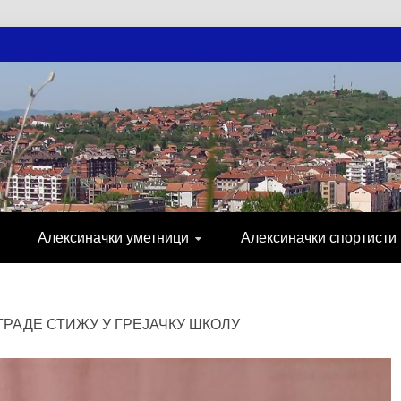
АЧКЕ НОВОСТ
МИЈА, СПОРТ, ПОСЛОВНИ ИМЕНИК, ХР
Алексиначки уметници
Алексиначки спортисти
ГРАДЕ СТИЖУ У ГРЕЈАЧКУ ШКОЛУ