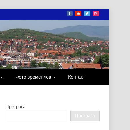
И
ОНИКА, ЗАБАВА…
Фото времеплов
Контакт
Претрага
Претрага