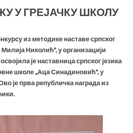
ЖУ У ГРЕЈАЧКУ ШКОЛУ
нкурсу из методике наставе српског
 Милија Николић”, у организацији
 освојила је наставница српског језика
вне школе „Аца Синадиновић“, у
Ово је прва републичка награда из
ћики.