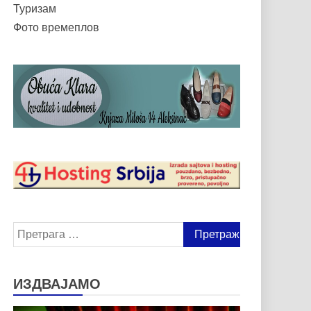
Туризам
Фото времеплов
Претрага
за:
ИЗДВАЈАМО