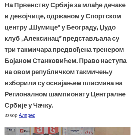
На Првенству Србије за млађе дечаке
и девојчице, одржаном у Спортском
центру „Шумице” у Београду, Џудо
клуб „Алексинац” представљала су
три такмичара предвођена тренером
Бојаном Станковићем. Право наступа
на овом републичком такмичењу
изборили су освајањем пласмана на
Регионалном шампионату Централне
Србије у Чачку.
извор
Алпрес