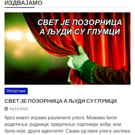
ИЗДВАЈАМО
Репортаже
СВЕТ ЈЕ ПОЗОРНИЦА А ЉУДИ СУ ГЛУМЦИ
24.10.2023.
Кроз живот играмо различите улоге. Можемо бити
родитељи, радници, пријатељи, партнери, вође, или
било који други идентитет. Свака од ових улога захтева