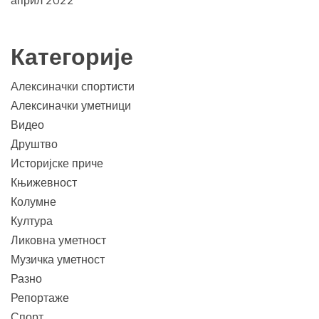
Категорије
Алексиначки спортисти
Алексиначки уметници
Видео
Друштво
Историјске приче
Књижевност
Колумне
Култура
Ликовна уметност
Музичка уметност
Разно
Репортаже
Спорт