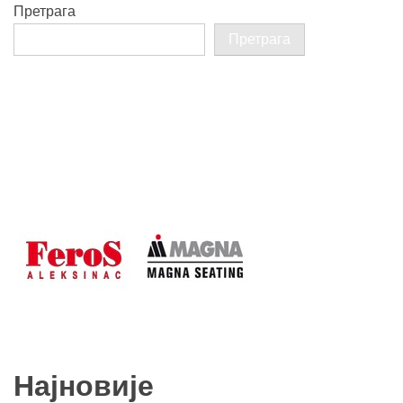
Претрага
Претрага
Најновије