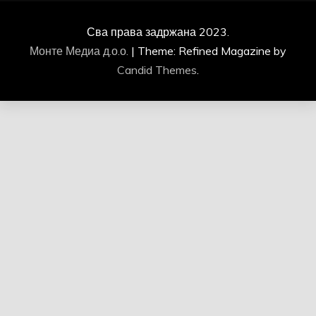
Сва права задржана 2023.
Монте Медиа д.о.о.
|
Theme: Refined Magazine by
Candid Themes
.