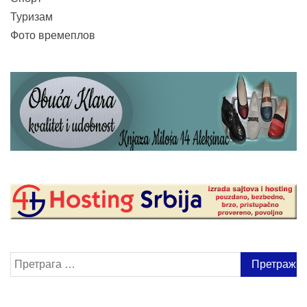
Туризам
Фото времеплов
Претрага
за: