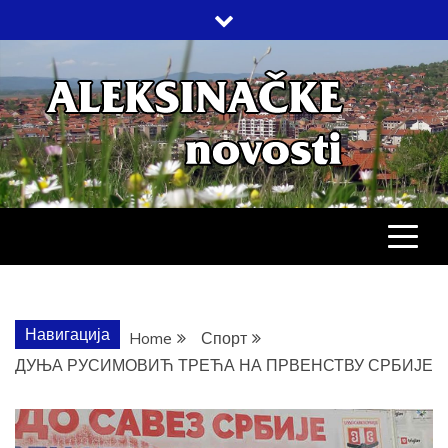
Skip
to
content
АЛЕКСИНАЧ
ДРУШТВО, КУЛТУРА, ЕКОНОМИЈА,
СПОРТ, ПОСЛОВНИ ИМЕНИК,
ХРОНИКА, ЗАБАВА…
НОВОСТИ
Навигација
Home
Спорт
ДУЊА РУСИМОВИЋ ТРЕЋА НА ПРВЕНСТВУ СРБИЈЕ