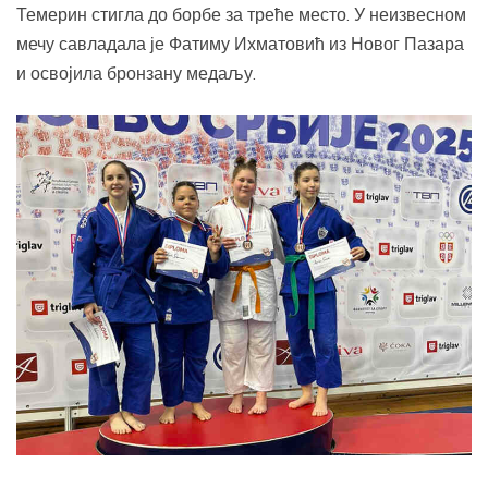
Темерин стигла до борбе за треће место. У неизвесном
мечу савладала је Фатиму Ихматовић из Новог Пазара
и освојила бронзану медаљу.