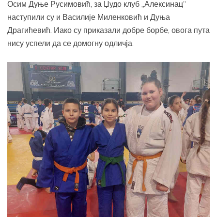
Осим Дуње Русимовић, за Џудо клуб „Алексинац”
наступили су и Василије Миленковић и Дуња
Драгићевић. Иако су приказали добре борбе, овога пута
нису успели да се домогну одличја.