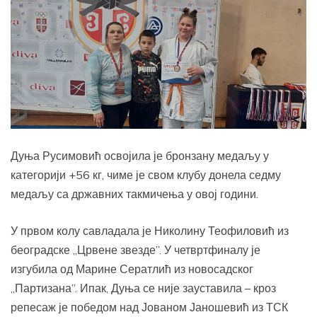
Дуња Русимовић освојила је бронзану медаљу у
категорији +56 кг, чиме је свом клубу донела седму
медаљу са државних такмичења у овој години.
У првом колу савладала је Николину Теофиловић из
београдске „Црвене звезде”. У четвртфиналу је
изгубила од Марине Сератлић из новосадског
„Партизана”. Ипак, Дуња се није зауставила – кроз
репесаж је победом над Јованом Јаношевић из ТСК