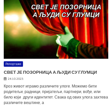
Репортаже
СВЕТ ЈЕ ПОЗОРНИЦА А ЉУДИ СУ ГЛУМЦИ
24.10.2023.
Кроз живот играмо различите улоге. Можемо бити
родитељи, радници, пријатељи, партнери, вође, или
било који други идентитет. Свака од ових улога захтева
различите вештине, а