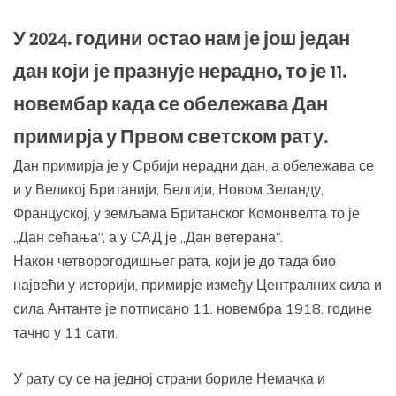
У 2024. години остао нам је још један
дан који је празнује нерадно, то је 11.
новембар када се обележава Дан
примирја у Првом светском рату.
Дан примирја је у Србији нерадни дан, а обележава се
и у Великој Британији, Белгији, Новом Зеланду,
Француској, у земљама Британског Комонвелта то је
„Дан сећања“, а у САД је „Дан ветерана“.
Након четворогодишњег рата, који је до тада био
највећи у историји, примирје између Централних сила и
сила Антанте је потписано 11. новембра 1918. године
тачно у 11 сати.
У рату су се на једној страни бориле Немачка и