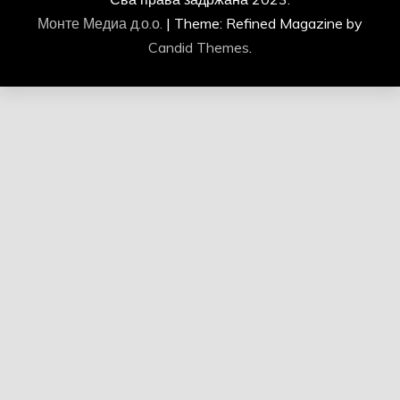
Монте Медиа д.о.о.
|
Theme: Refined Magazine by
Candid Themes
.