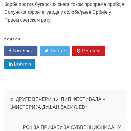
борбе против бугарских снага током припреме пробоја
Солунског фронта, увода у ослобађање Србије у
Првом светском рату.
ПОДЕЛИ
Facebook
Twitter
Pinterest
Linkedin
Кретање
ДРУГЕ ВЕЧЕРИ 12. ПИП ФЕСТИВАЛА –
„МИСТЕРИЈА ДУШАН ВАСИЉЕВ“
чланка
РОК ЗА ПРИЈАВУ ЗА СУБВЕНЦИОНИСАНУ