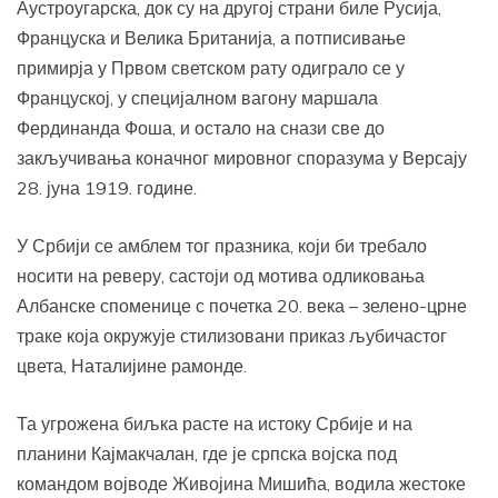
Аустроугарска, док су на другој страни биле Русија,
Француска и Велика Британија, а потписивање
примирја у Првом светском рату одиграло се у
Француској, у специјалном вагону маршала
Фердинанда Фоша, и остало на снази све до
закључивања коначног мировног споразума у Версају
28. јуна 1919. године.
У Србији се амблем тог празника, који би требало
носити на реверу, састоји од мотива одликовања
Албанске споменице с почетка 20. века – зелено-црне
траке која окружује стилизовани приказ љубичастог
цвета, Наталијине рамонде.
Та угрожена биљка расте на истоку Србије и на
планини Кајмакчалан, где је српска војска под
командом војводе Живојина Мишића, водила жестоке