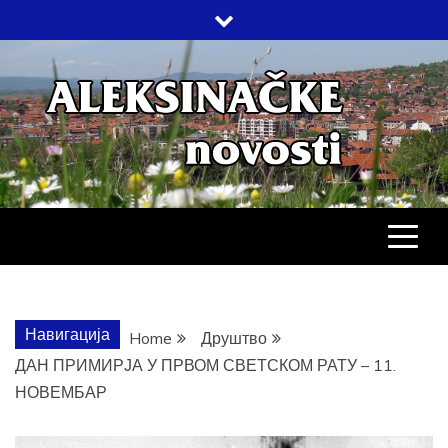
Skip
to
content
АЛЕКСИНАЧ
ДРУШТВО, КУЛТУРА, ЕКОНОМИЈА,
СПОРТ, ПОСЛОВНИ ИМЕНИК,
ХРОНИКА, ЗАБАВА…
НОВОСТИ
Навигација
Home
Друштво
ДАН ПРИМИРЈА У ПРВОМ СВЕТСКОМ РАТУ – 11.
НОВЕМБАР