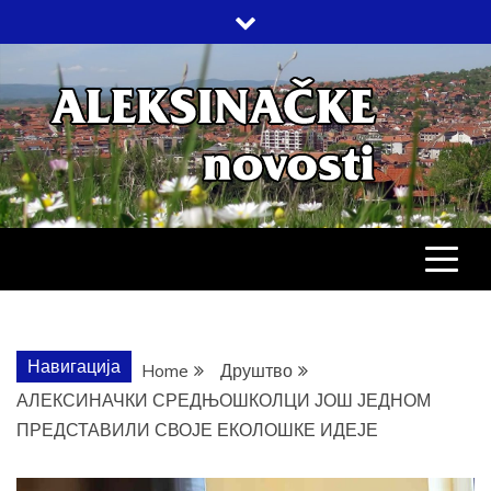
Skip
to
content
АЛЕКСИНАЧ
ДРУШТВО, КУЛТУРА, ЕКОНОМИЈА,
СПОРТ, ПОСЛОВНИ ИМЕНИК,
ХРОНИКА, ЗАБАВА…
НОВОСТИ
Навигација
Home
Друштво
АЛЕКСИНАЧКИ СРЕДЊОШКОЛЦИ ЈОШ ЈЕДНОМ
ПРЕДСТАВИЛИ СВОЈЕ ЕКОЛОШКЕ ИДЕЈЕ