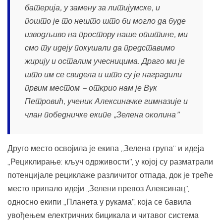
батерија, у замену за литијумске, и
пошто је то нешто што би могло да буде
изводљиво на простору наше општине, ми
смо ту идеју покушали да представимо
жирију и осталим учесницима. Драго ми је
што им се свидела и што су је наградили
првим местом − открио нам је Вук
Петровић, ученик Алексиначке гимназије и
члан победничке екипе „Зелена околина”
Друго место освојила је екипа „Зелена група” и идеја
„Рециклирање: кључ одрживости”, у којој су разматрали
потенцијале рециклаже различитог отпада, док је треће
место припало идеји „Зелени превоз Алексинац”,
односно екипи „Планета у рукама”, која се бавила
увођењем електричних бицикала и читавог система