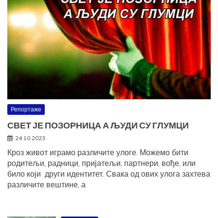
Репортаже
СВЕТ ЈЕ ПОЗОРНИЦА А ЉУДИ СУ ГЛУМЦИ
24.10.2023.
Кроз живот играмо различите улоге. Можемо бити
родитељи, радници, пријатељи, партнери, вође, или
било који други идентитет. Свака од ових улога захтева
различите вештине, а