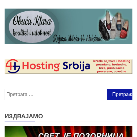
Претрага
за:
ИЗДВАЈАМО