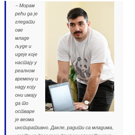
− Морам
рећи да је
гледати
ове
младе
људе и
идеје које
настају у
реалном
времену и
наду коју
они имају
да то
остваре
је веома
инспиративно. Дакле, радити са младима,