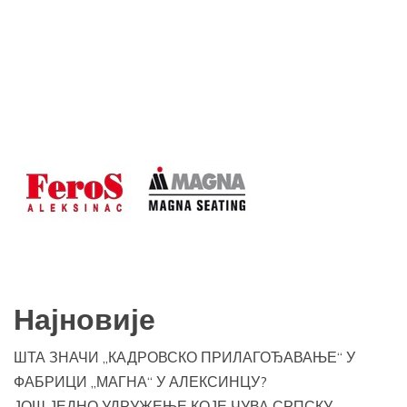
Најновије
ШТА ЗНАЧИ „КАДРОВСКО ПРИЛАГОЂАВАЊЕ“ У
ФАБРИЦИ „МАГНА“ У АЛЕКСИНЦУ?
ЈОШ ЈЕДНО УДРУЖЕЊЕ КОЈЕ ЧУВА СРПСКУ