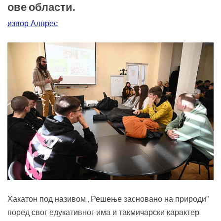
ове области.
извор Алпрес
Хакатон под називом „Решење засновано на природи”
поред свог едукативног има и такмичарски карактер.