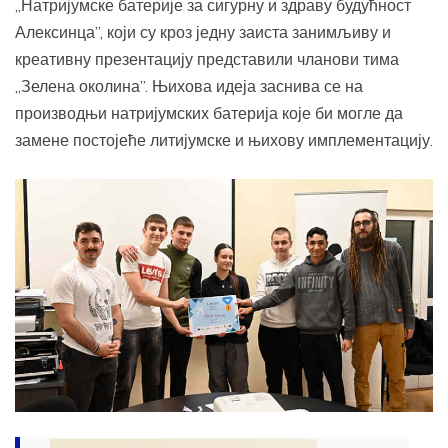
„Натријумске батерије за сигурну и здраву будућност
Алексинца”, који су кроз једну заиста занимљиву и
креативну презентацију представили чланови тима
„Зелена околина”. Њихова идеја заснива се на
производњи натријумских батерија које би могле да
замене постојеће литијумске и њихову имплементацију.