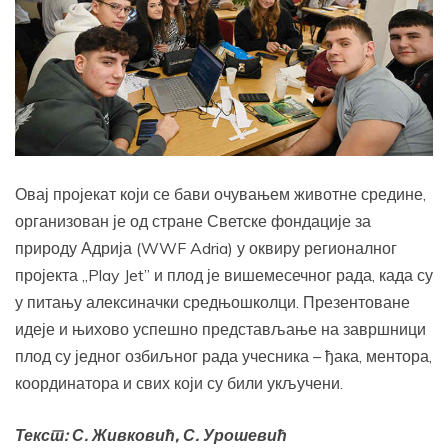
Овај пројекат који се бави очувањем животне средине,
организован је од стране Светске фондације за
природу Адрија (WWF Adria) у оквиру регионалног
пројекта „Play Jet” и плод је вишемесечног рада, када су
у питању алексиначки средњошколци. Презентоване
идеје и њихово успешно представљање на завршници
плод су једног озбиљног рада учесника – ђака, ментора,
координатора и свих који су били укључени.
Текст: С. Живковић, С. Урошевић