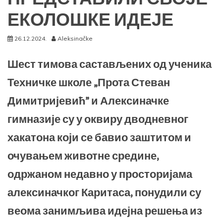
ЕКОЛОШКЕ ИДЕЈЕ
26.12.2024.
Aleksinačke
Шест тимова састављених од ученика
Техничке школе „Прота Стеван
Димитријевић” и Алексиначке
гимназије су у оквиру дводневног
хакатона који се бавио заштитом и
очувањем животне средине,
одржаном недавно у просторијама
алексиначког Каритаса, понудили су
веома занимљива идејна решења из