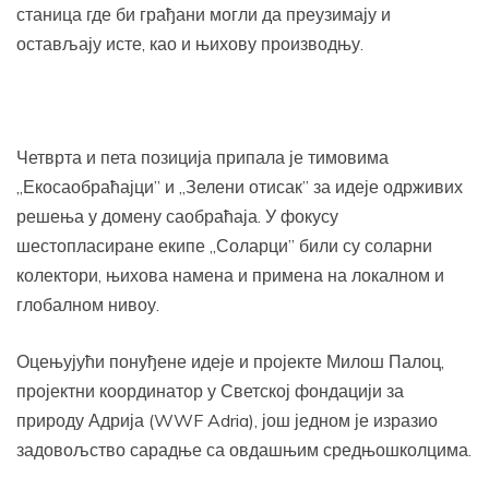
станица где би грађани могли да преузимају и
остављају исте, као и њихову производњу.
Четврта и пета позиција припала је тимовима
„Екосаобраћајци” и „Зелени отисак” за идеје одрживих
решења у домену саобраћаја. У фокусу
шестопласиране екипе „Соларци” били су соларни
колектори, њихова намена и примена на локалном и
глобалном нивоу.
Оцењујући понуђене идеје и пројекте Милош Палоц,
пројектни координатор у Светској фондацији за
природу Адрија (WWF Adria), још једном је изразио
задовољство сарадње са овдашњим средњошколцима.