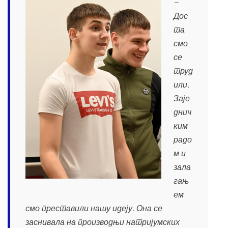
−
Дос
та
смо
се
труд
или.
Заје
днич
ким
радо
м и
зала
гањ
ем
смо преставили нашу идеју. Она се
заснивала на производњи натријумских