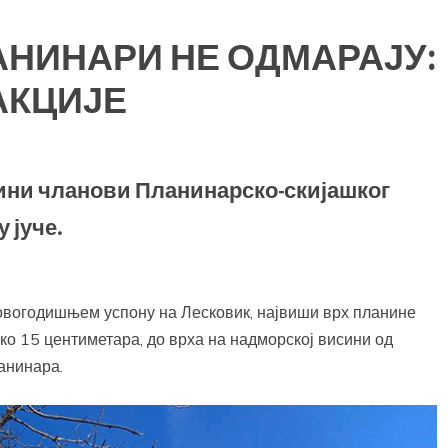
НИНАРИ НЕ ОДМАРАЈУ:
АКЦИЈЕ
одини чланови Планинарско-скијашког
 јуче.
 Новогодишњем успону на Лесковик, највиши врх планине
ко 15 центиметара, до врха на надморској висини од
ланинара.