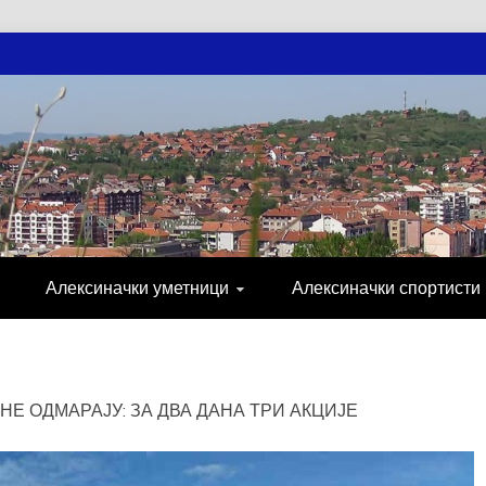
АЧКЕ НОВОСТ
МИЈА, СПОРТ, ПОСЛОВНИ ИМЕНИК, ХР
Алексиначки уметници
Алексиначки спортисти
Е ОДМАРАЈУ: ЗА ДВА ДАНА ТРИ АКЦИЈЕ