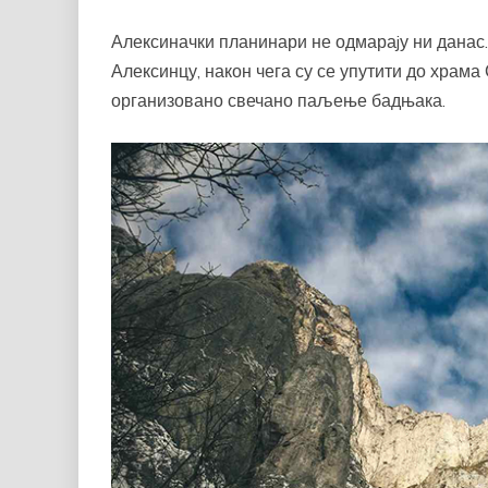
Алексиначки планинари не одмараjу ни данас.
Алексинцу, након чега су се упутити до храма
организовано свечано паљење бадњака.