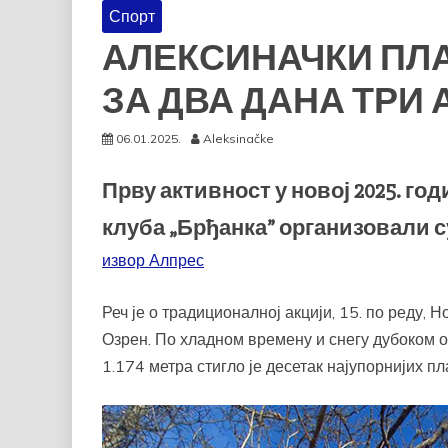
Спорт
АЛЕКСИНАЧКИ ПЛА
ЗА ДВА ДАНА ТРИ 
06.01.2025.
Aleksinačke
Прву активност у новој 2025. г
клуба „Брђанка” организовали су
извор Алпрес
Реч је о традиционалној акцији, 15. по реду,
Озрен. По хладном времену и снегу дубоком о
1.174 метра стигло је десетак најупорнијих п