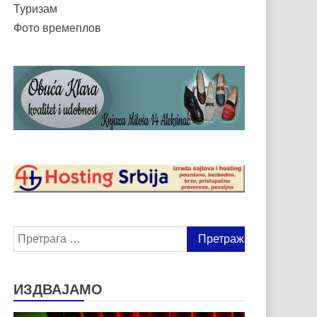
Туризам
Фото времеплов
Претрага
за:
ИЗДВАЈАМО