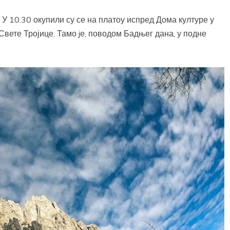
 У 10.30 окупили су се на платоу испред Дома културе у
 Свете Тројице. Тамо jе, поводом Бадњег дана, у подне