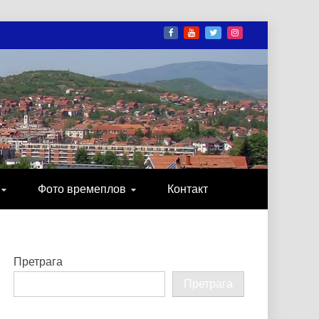
И
ОНИКА, ЗАБАВА…
Фото времеплов
Контакт
Претрага
Претрага