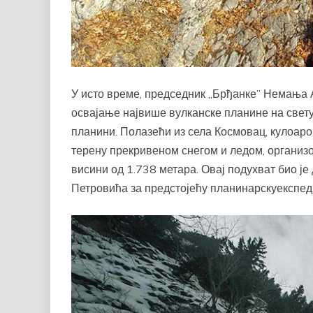
У исто време, председник „Брђанке” Немања 
освајање највише вулканске планине на свету,
планини. Полазећи из села Космовац, кулоаро
терену прекривеном снегом и ледом, организо
висини од 1.738 метара. Овај подухват био ј
Петровића за предстојећу планинарскуекспеди