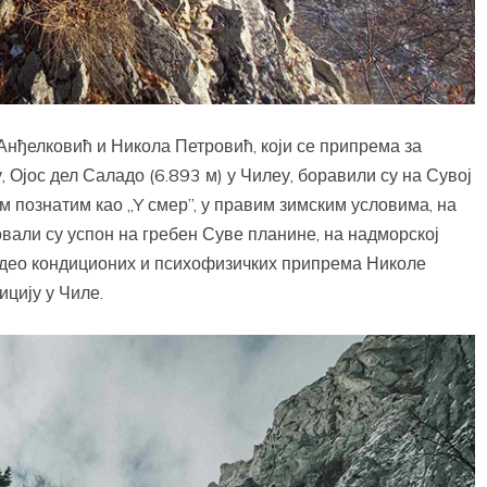
Анђелковић и Никола Петровић, који се припрема за
 Ојос дел Саладо (6.893 м) у Чилеу, боравили су на Сувој
м познатим као „Y смер”, у правим зимским условима, на
вали су успон на гребен Суве планине, на надморској
е део кондиционих и психофизичких припрема Николе
цију у Чиле.