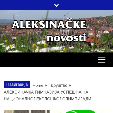
Skip
to
content
АЛЕКСИНАЧ
ДРУШТВО, КУЛТУРА, ЕКОНОМИЈА,
СПОРТ, ПОСЛОВНИ ИМЕНИК,
ХРОНИКА, ЗАБАВА…
НОВОСТИ
Навигација
Home
Друштво
АЛЕКСИНАЧКА ГИМНАЗИЈА УСПЕШНА НА
НАЦИОНАЛНОЈ ЕКОЛОШКОЈ ОЛИМПИЈАДИ