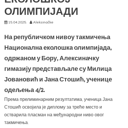
ОЛИМПИЈАДИ
15.04.2025.
Aleksinačke
На републичком нивоу такмичења
Национална еколошка олимпијада,
одржаном у Бору, Алексиначку
гимазију представљале су Милица
Јовановић и Јана Стошић, ученице
одељења 4/2.
Према прелиминарним резултатима, ученица Јана
Стошић освојила је диплому за треће место и
остварила пласман на међународни ниво овог
такмичења.