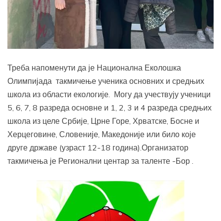
Треба напоменути да је Национална Еколошка
Олимпијада такмичење ученика основних и средњих
школа из области екологије. Могу да учествују ученици
5, 6, 7, 8 разреда основне и 1, 2, 3 и 4 разреда средњих
школа из целе Србије, Црне Горе, Хрватске, Босне и
Херцеговине, Словеније, Македоније или било које
друге државе (узраст 12-18 година).Организатор
такмичења је Регионални центар за таленте -Бор .