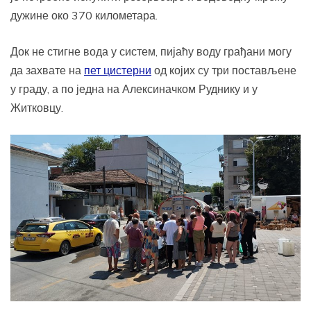
дужине око 370 километара.
Док не стигне вода у систем, пијаћу воду грађани могу
да захвате на
пет цистерни
од којих су три постављене
у граду, а по једна на Алексиначком Руднику и у
Житковцу.