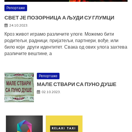
Репортаже
СВЕТ ЈЕ ПОЗОРНИЦА А ЉУДИ СУ ГЛУМЦИ
24.10.2023.
Кроз живот играмо различите улоге. Можемо бити
родитељи, радници, пријатељи, партнери, вође, или
било који други идентитет. Свака од ових улога захтева
различите вештине, а
Репортаже
МАЛЕ СТВАРИ СА ПУНО ДУШЕ
02.10.2023.