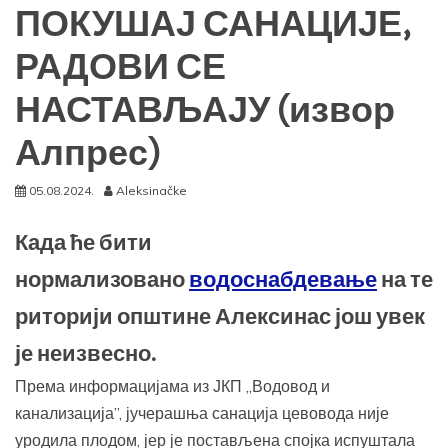
ПОКУШАЈ САНАЦИЈЕ,
РАДОВИ СЕ
НАСТАВЉАЈУ (извор
Алпрес)
05.08.2024.
Aleksinačke
Када ће бити
нормализовано
водоснабдевање
на те
риторији општине Алексинас још увек
је неизвесно.
Према информацијама из ЈКП „Водовод и
канализација”, јучерашња санација цевовода није
уродила плодом, јер је постављена спојка испуштала