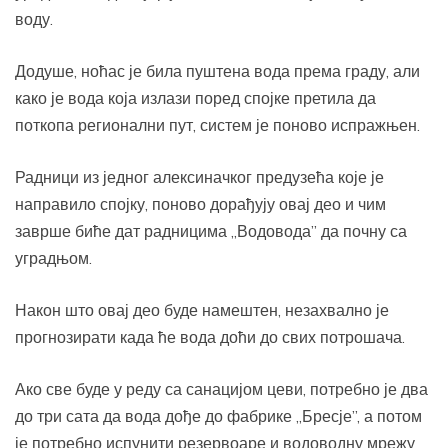
воду.
Додуше, ноћас је била пуштена вода према граду, али
како је вода која излази поред спојке претила да
поткопа регионални пут, систем је поново испражњен.
Радници из једног алексиначког предузећа које је
направило спојку, поново дорађују овај део и чим
заврше биће дат радницима „Водовода” да почну са
уградњом.
Након што овај део буде намештен, незахвално је
прогнозирати када ће вода доћи до свих потрошача.
Ако све буде у реду са санацијом цеви, потребно је два
до три сата да вода дође до фабрике „Бресје”, а потом
је потребно испунити резервоаре и водоводну мрежу