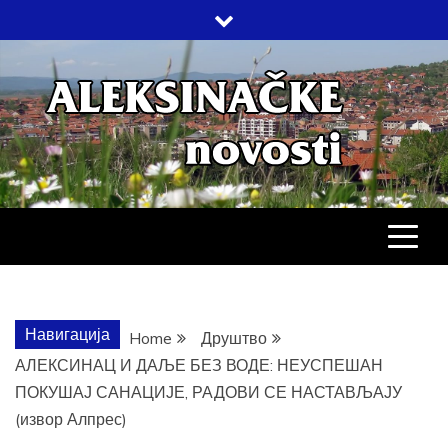
Skip
to
content
АЛЕКСИНАЧ
ДРУШТВО, КУЛТУРА, ЕКОНОМИЈА,
СПОРТ, ПОСЛОВНИ ИМЕНИК,
ХРОНИКА, ЗАБАВА…
НОВОСТИ
Навигација
Home
Друштво
АЛЕКСИНАЦ И ДАЉЕ БЕЗ ВОДЕ: НЕУСПЕШАН
ПОКУШАЈ САНАЦИЈЕ, РАДОВИ СЕ НАСТАВЉАЈУ
(извор Алпрес)